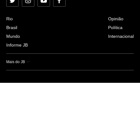
Twitter
Instagram
YouTube
Facebook
Rio
Opinião
Brasil
Política
Mundo
Internacional
Informe JB
Mais do JB
Esportes
Saúde
Ciência e Tecnologia
Caderno B
Colunistas
Economia
Empresas e Negócios