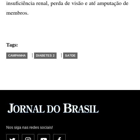
insuficiência renal, perda de visão e até amputação de
membros.
Tags:
|
|
CAMPANHA
DIABETES 2
SA?DE
Nos siga nas redes sociais!