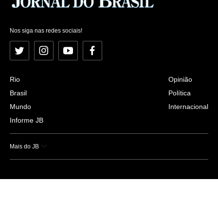
Nos siga nas redes sociais!
Twitter
Instagram
YouTube
Facebook
Rio
Opinião
Brasil
Política
Mundo
Internacional
Informe JB
Mais do JB
Esportes
Saúde
Ciência e Tecnologia
Caderno B
Colunistas