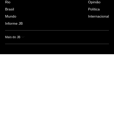
Rio
Opinião
Brasil
Política
Mundo
Internacional
Informe JB
Mais do JB
Esportes
Saúde
Ciência e Tecnologia
Caderno B
Colunistas
Economia
Empresas e Negócios