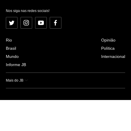
Nos siga nas redes sociais!
Twitter
Instagram
YouTube
Facebook
Rio
Opinião
Brasil
Política
Mundo
Internacional
Informe JB
Mais do JB
Esportes
Saúde
Ciência e Tecnologia
Caderno B
Colunistas
Economia