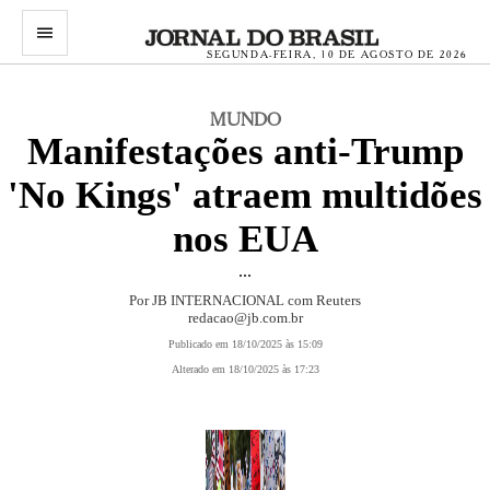
menu
SEGUNDA-FEIRA, 10 DE AGOSTO DE 2026
MUNDO
Manifestações anti-Trump
'No Kings' atraem multidões
nos EUA
...
Por JB INTERNACIONAL com Reuters
redacao@jb.com.br
Publicado em 18/10/2025 às 15:09
Alterado em 18/10/2025 às 17:23