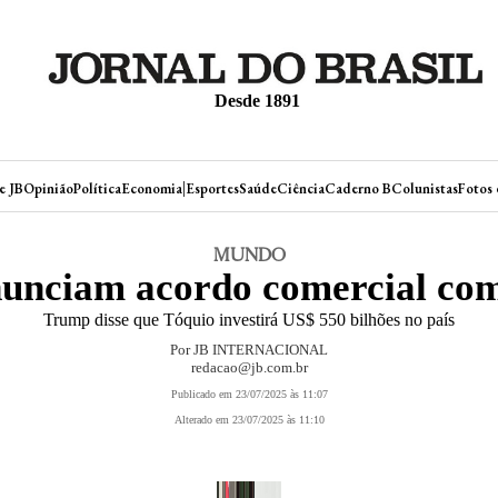
Desde 1891
|
e JB
Opinião
Política
Economia
Esportes
Saúde
Ciência
Caderno B
Colunistas
Fotos 
MUNDO
unciam acordo comercial com
Trump disse que Tóquio investirá US$ 550 bilhões no país
Por JB INTERNACIONAL
redacao@jb.com.br
Publicado em 23/07/2025 às 11:07
Alterado em 23/07/2025 às 11:10