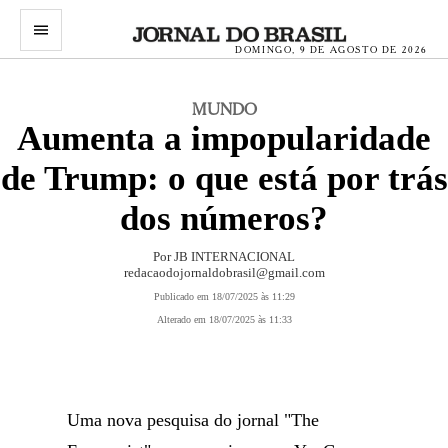
menu
DOMINGO, 9 DE AGOSTO DE 2026
MUNDO
Aumenta a impopularidade
de Trump: o que está por trás
dos números?
Por JB INTERNACIONAL
redacaodojornaldobrasil@gmail.com
Publicado em 18/07/2025 às 11:29
Alterado em 18/07/2025 às 11:33
Uma nova pesquisa do jornal "The