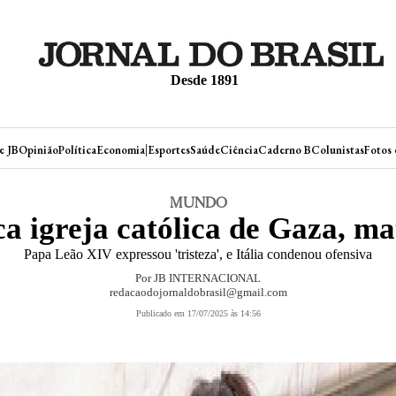
Desde 1891
|
e JB
Opinião
Política
Economia
Esportes
Saúde
Ciência
Caderno B
Colunistas
Fotos 
MUNDO
ca igreja católica de Gaza, ma
Papa Leão XIV expressou 'tristeza', e Itália condenou ofensiva
Por JB INTERNACIONAL
redacaodojornaldobrasil@gmail.com
Publicado em 17/07/2025 às 14:56