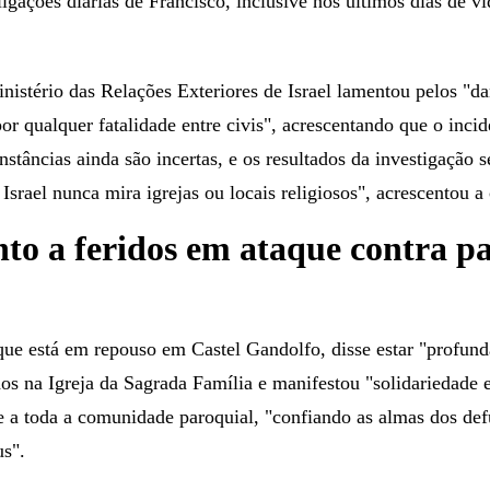
igações diárias de Francisco, inclusive nos últimos dias de vi
istério das Relações Exteriores de Israel lamentou pelos "da
or qualquer fatalidade entre civis", acrescentando que o incid
nstâncias ainda são incertas, e os resultados da investigação 
Israel nunca mira igrejas ou locais religiosos", acrescentou a 
to a feridos em ataque contra p
e está em repouso em Castel Gandolfo, disse estar "profunda
dos na Igreja da Sagrada Família e manifestou "solidariedade e
e a toda a comunidade paroquial, "confiando as almas dos de
s".