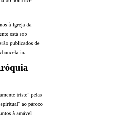
da do pontífice
nos à Igreja da
ente está sob
serão publicados de
chancelaria.
aróquia
mente triste" pelas
spiritual" ao pároco
funtos à amável