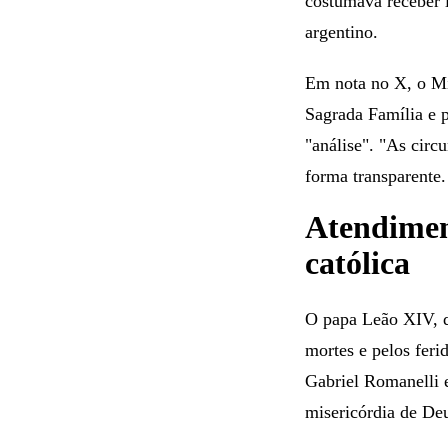
costumava receber l
argentino.
Em nota no X, o Min
Sagrada Família e p
"análise". "As circu
forma transparente. 
Atendimen
católica
O papa Leão XIV, qu
mortes e pelos feri
Gabriel Romanelli 
misericórdia de Deu