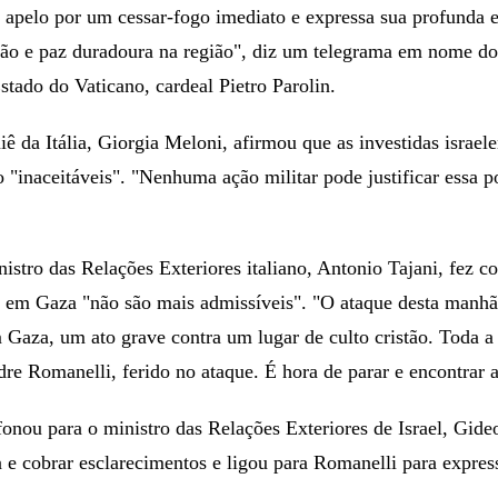
 apelo por um cessar-fogo imediato e expressa sua profunda 
ção e paz duradoura na região", diz um telegrama em nome do 
Estado do Vaticano, cardeal Pietro Parolin.
iê da Itália, Giorgia Meloni, afirmou que as investidas israele
o "inaceitáveis". "Nenhuma ação militar pode justificar essa p
istro das Relações Exteriores italiano, Antonio Tajani, fez co
s em Gaza "não são mais admissíveis". "O ataque desta manhã 
 Gaza, um ato grave contra um lugar de culto cristão. Toda a
dre Romanelli, ferido no ataque. É hora de parar e encontrar a
onou para o ministro das Relações Exteriores de Israel, Gideo
 e cobrar esclarecimentos e ligou para Romanelli para express