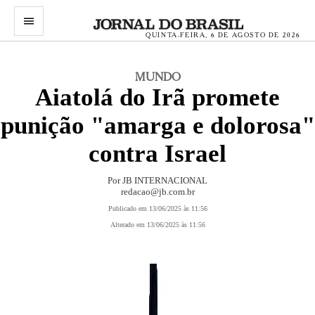
menu
QUINTA-FEIRA, 6 DE AGOSTO DE 2026
MUNDO
Aiatolá do Irã promete
punição "amarga e dolorosa"
contra Israel
Por JB INTERNACIONAL
redacao@jb.com.br
Publicado em 13/06/2025 às 11:56
Alterado em 13/06/2025 às 11:56