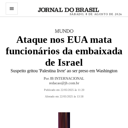
menu
SÁBADO, 8 DE AGOSTO DE 2026
MUNDO
Ataque nos EUA mata
funcionários da embaixada
de Israel
Suspeito gritou 'Palestina livre' ao ser preso em Washington
Por JB INTERNACIONAL
redacao@jb.com.br
Publicado em 22/05/2025 às 11:20
Alterado em 22/05/2025 às 13:58