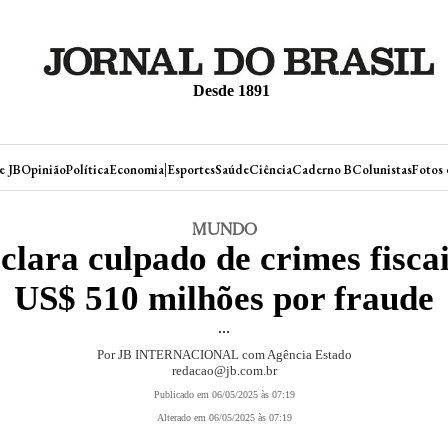
Desde 1891
|
e JB
Opinião
Política
Economia
Esportes
Saúde
Ciência
Caderno B
Colunistas
Fotos 
MUNDO
eclara culpado de crimes fisca
US$ 510 milhões por fraude
...
Por JB INTERNACIONAL com Agência Estado
redacao@jb.com.br
Publicado em 06/05/2025 às 07:19
Alterado em 06/05/2025 às 07:19