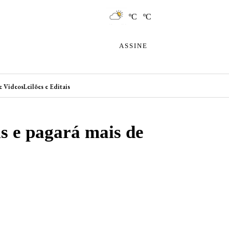
ºC ºC
ASSINE
e Videos
Leilões e Editais
is e pagará mais de