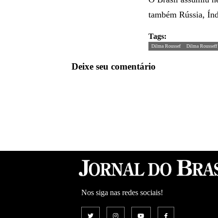
também Rússia, Índi
Tags:
Dilma Roussef
Dilma Rousseff
Deixe seu comentário
Nos siga nas redes sociais!