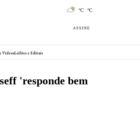
ºC ºC
ASSINE
e Videos
Leilões e Editais
seff 'responde bem