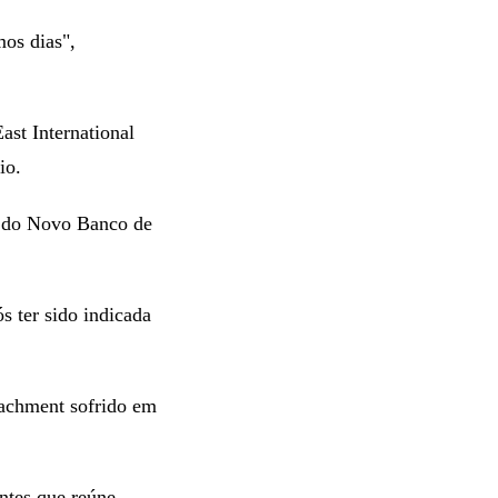
mos dias",
ast International
io.
e do Novo Banco de
 ter sido indicada
eachment sofrido em
ntes que reúne