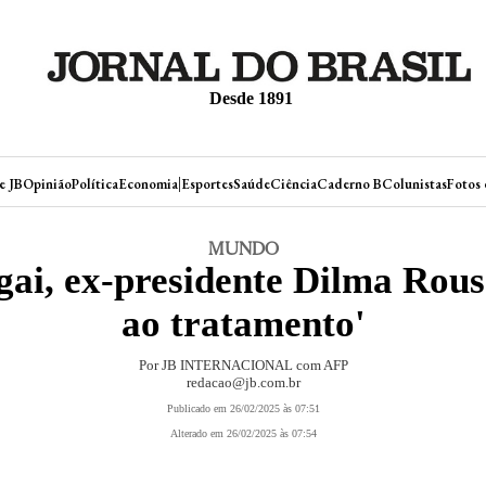
Desde 1891
|
e JB
Opinião
Política
Economia
Esportes
Saúde
Ciência
Caderno B
Colunistas
Fotos 
MUNDO
ai, ex-presidente Dilma Rous
ao tratamento'
Por JB INTERNACIONAL com AFP
redacao@jb.com.br
Publicado em 26/02/2025 às 07:51
Alterado em 26/02/2025 às 07:54