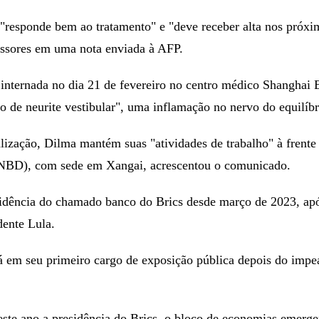
"responde bem ao tratamento" e "deve receber alta nos próxi
essores em uma nota enviada à AFP.
 internada no dia 21 de fevereiro no centro médico Shanghai E
 de neurite vestibular", uma inflamação no nervo do equilíbr
alização, Dilma mantém suas "atividades de trabalho" à frent
NBD), com sede em Xangai, acrescentou o comunicado.
idência do chamado banco do Brics desde março de 2023, após
dente Lula.
tá em seu primeiro cargo de exposição pública depois do imp
este ano a presidência do Brics, o bloco de economias emerge