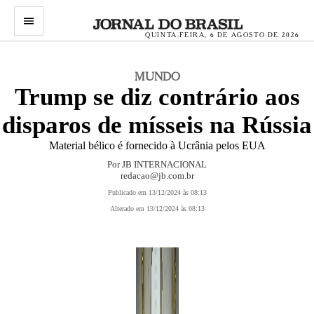
menu
QUINTA-FEIRA, 6 DE AGOSTO DE 2026
MUNDO
Trump se diz contrário aos
disparos de mísseis na Rússia
Material bélico é fornecido à Ucrânia pelos EUA
Por JB INTERNACIONAL
redacao@jb.com.br
Publicado em 13/12/2024 às 08:13
Alterado em 13/12/2024 às 08:13