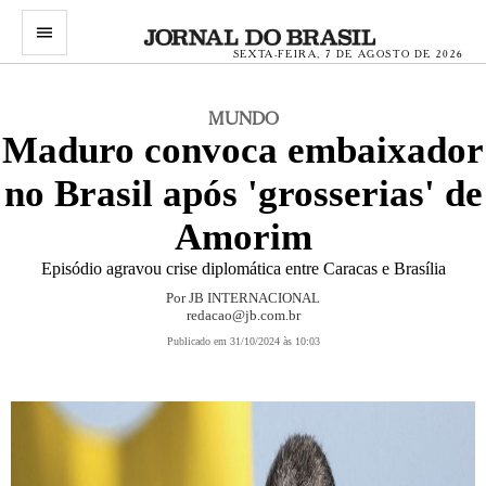
menu
SEXTA-FEIRA, 7 DE AGOSTO DE 2026
MUNDO
Maduro convoca embaixador
no Brasil após 'grosserias' de
Amorim
Episódio agravou crise diplomática entre Caracas e Brasília
Por JB INTERNACIONAL
redacao@jb.com.br
Publicado em 31/10/2024 às 10:03