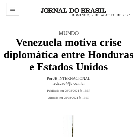
menu
DOMINGO, 9 DE AGOSTO DE 2026
MUNDO
Venezuela motiva crise
diplomática entre Honduras
e Estados Unidos
Por JB INTERNACIONAL
redacao@jb.com.br
Publicado em 29/08/2024 às 13:57
Alterado em 29/08/2024 às 13:57