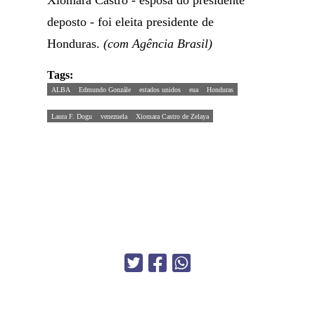
Xiomara Castro - esposa do presidente
deposto - foi eleita presidente de
Honduras.
(com Agência Brasil)
Tags:
ALBA
Edmundo Gonzále
estados unidos
eua
Honduras
Laura F. Dogu
venezuela
Xiomara Castro de Zelaya