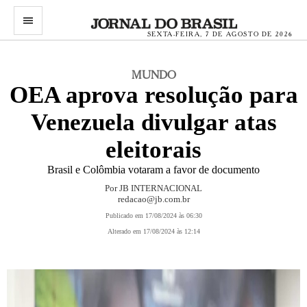
menu
SEXTA-FEIRA, 7 DE AGOSTO DE 2026
MUNDO
OEA aprova resolução para
Venezuela divulgar atas
eleitorais
Brasil e Colômbia votaram a favor de documento
Por JB INTERNACIONAL
redacao@jb.com.br
Publicado em 17/08/2024 às 06:30
Alterado em 17/08/2024 às 12:14