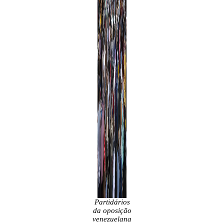
Partidários
da oposição
venezuelana