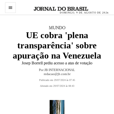
menu
DOMINGO, 9 DE AGOSTO DE 2026
MUNDO
UE cobra 'plena
transparência' sobre
apuração na Venezuela
Josep Borrell pediu acesso a atas de votação
Por JB INTERNACIONAL
redacao@jb.com.br
Publicado em 29/07/2024 às 07:45
Alterado em 29/07/2024 às 08:43