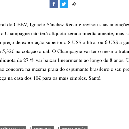
Facebook
Twitter
Mais
opções
de
ral do CEEV, Ignacio Sánchez Recarte revisou suas anotações
compartilhamento
 o Champagne não terá alíquota zerada imediatamente, mas s
preço de exportação superior a 8 US$ o litro, ou 6 US$ a ga
a 5,32€ na cotação atual. O Champagne vai ter o mesmo trat
 alíquota de 27 % vai baixar linearmente ao longo de 8 anos.
o concorre na mesma praia do espumante brasileiro e seu pr
ça na casa dos 10€ para os mais simples. Santé.
|
|
UNIÃO EUROPEIA
CHAMPAGNE
VINHO FRANCÊS