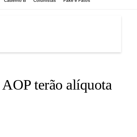
Caderno B
Colunistas
Fake e Fatos
AOP terão alíquota