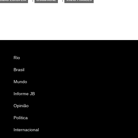
Rio
Esportes
Brasil
Saúde
Mundo
Ciência e Tecnologia
Informe JB
Caderno B
Opinião
Colunistas
Política
Economia
Internacional
Empresas e Negócios