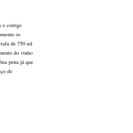
 e corrige
omente os
rrafa de 750 ml
amento do vinho
 Uma pena já que
eço de