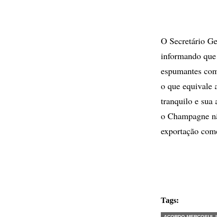
O Secretário Ge
informando que
espumantes com 
o que equivale 
tranquilo e sua
o Champagne nã
exportação come
Tags:
ACORDO MERCOSUL 