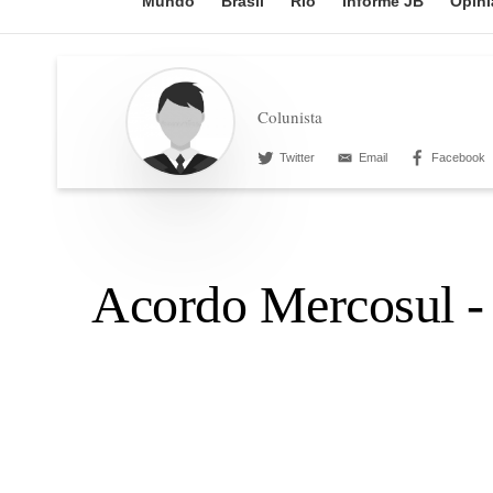
Mundo
Brasil
Rio
Informe JB
Opini
Colunista
Twitter
Email
Facebook
Acordo Mercosul -