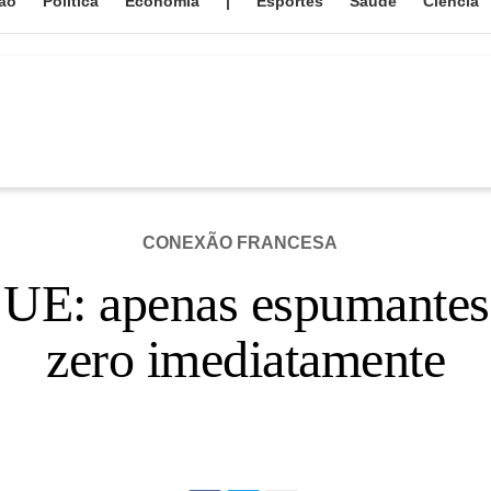
ão
Política
Economia
|
Esportes
Saúde
Ciência
CONEXÃO FRANCESA
 UE: apenas espumantes 
zero imediatamente