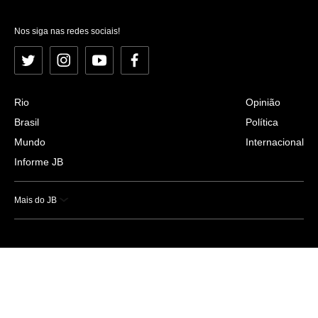
Nos siga nas redes sociais!
Twitter
Instagram
YouTube
Facebook
Rio
Opinião
Brasil
Política
Mundo
Internacional
Informe JB
Mais do JB
Esportes
Saúde
Ciência e Tecnologia
Caderno B
Colunistas