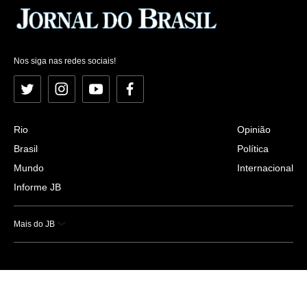
Nos siga nas redes sociais!
Twitter
Instagram
YouTube
Facebook
Rio
Opinião
Brasil
Política
Mundo
Internacional
Informe JB
Mais do JB
Esportes
Saúde
Ciência e Tecnologia
Caderno B