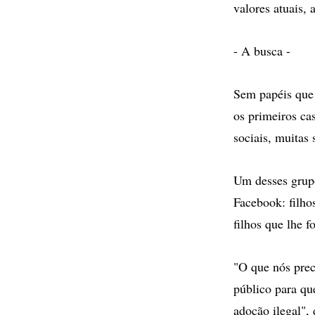
valores atuais, 
- A busca -
Sem papéis que 
os primeiros ca
sociais, muitas
Um desses grupo
Facebook: filho
filhos que lhe 
"O que nós prec
público para qu
adoção ilegal",