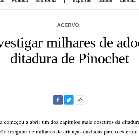
ão
Política
Economia
|
Esportes
Saúde
Ciência
ACERVO
estigar milhares de ado
ditadura de Pinochet
Facebook
Twitter
Mais
opções
de
na começou a abrir um dos capítulos mais obscuros da ditadu
compartilhamento
ão irregular de milhares de crianças enviadas para o exterior.