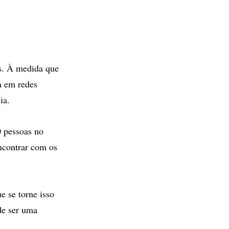
s. À medida que
a em redes
ia.
0 pessoas no
ncontrar com os
e se torne isso
de ser uma