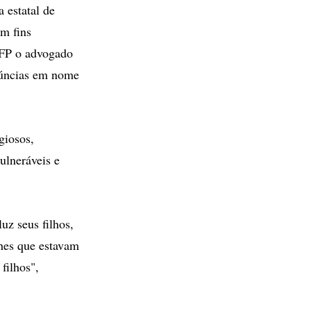
 estatal de
om fins
 AFP o advogado
núncias em nome
giosos,
ulneráveis e
uz seus filhos,
lhes que estavam
filhos",