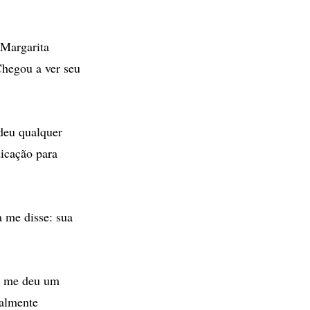
 Margarita
Chegou a ver seu
deu qualquer
icação para
a me disse: sua
ém me deu um
talmente