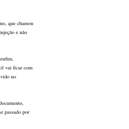
ino, que chamou
injeção e não
 enfim,
ê vai ficar com
uvido no
 documento,
se passado por