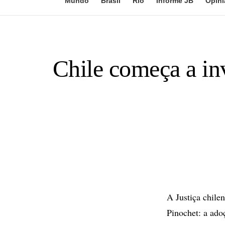
Mundo
Brasil
Rio
Informe JB
Opini
Chile começa a inv
A Justiça chile
Pinochet: a adoç