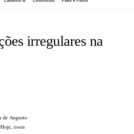
Caderno B
Colunistas
Fake e Fatos
ções irregulares na
ra de Augusto
 Hoje, essas