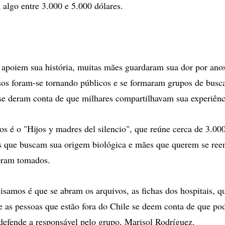
a algo entre 3.000 e 5.000 dólares.
apoiem sua história, muitas mães guardaram sua dor por ano
sos foram-se tornando públicos e se formaram grupos de busc
 se deram conta de que milhares compartilhavam sua experiênc
s é o "Hijos y madres del silencio", que reúne cerca de 3.00
s que buscam sua origem biológica e mães que querem se ree
foram tomados.
isamos é que se abram os arquivos, as fichas dos hospitais, qu
e as pessoas que estão fora do Chile se deem conta de que po
 defende a responsável pelo grupo, Marisol Rodríguez.