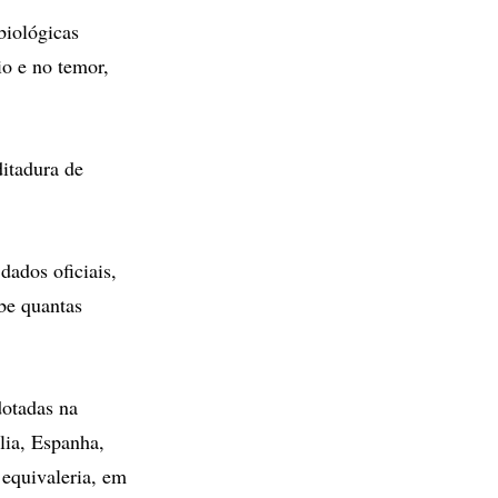
biológicas
io e no temor,
ditadura de
dados oficiais,
be quantas
dotadas na
lia, Espanha,
equivaleria, em