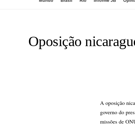
Mundo
Brasil
Rio
Informe JB
Opini
Oposição nicarague
A oposição nica
governo do pres
missões de ON