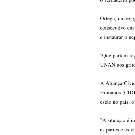
Ortega, um ex-g
consecutivo em 
e instaurar o n
"Que partam log
UNAN aos gritos
A Aliança Cívic
Humanos (CIDH)
estão no país, o
"A situação é m
as partes e as 