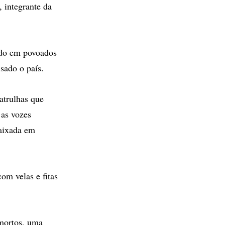
 integrante da
ando em povoados
sado o país.
atrulhas que
 as vozes
aixada em
om velas e fitas
 mortos, uma