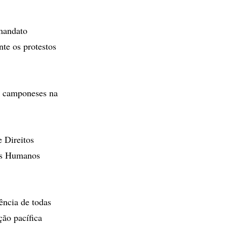
 mandato
te os protestos
 e camponeses na
 Direitos
os Humanos
ência de todas
ção pacífica