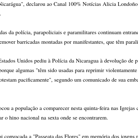
 Nicarágua", declarou ao Canal 100% Notícias Alicia Londoño,
.
as da polícia, parapoliciais e paramilitares continuam entr
remover barricadas montadas por manifestantes, que têm parali
stados Unidos pediu à Polícia da Nicaragua à devolução de p
porque algumas "têm sido usadas para reprimir violentamente
rotestam pacificamente", segundo um comunicado de sua emb
cou a população a comparecer nesta quinta-feira nas Igrejas c
tar o hino nacional na sexta onde se encontrarem.
oi convocada a "Passeata das Flores" em memória dos jovens