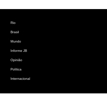
Rio
Esportes
Brasil
Saúde
Mundo
Ciência e Tecnologia
Informe JB
Caderno B
Opinião
Colunistas
Política
Economia
Internacional
Empresas e Negócios