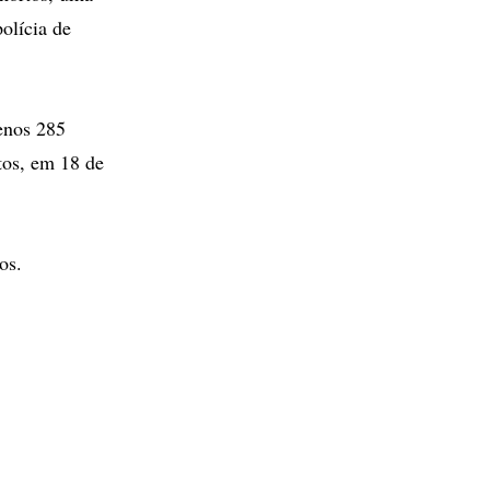
olícia de
enos 285
tos, em 18 de
os.