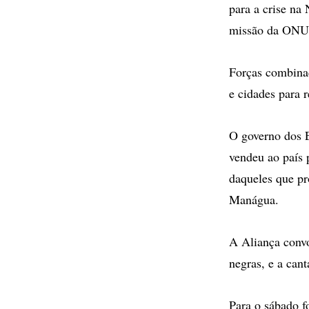
para a crise na
missão da ONU
Forças combinad
e cidades para 
O governo dos E
vendeu ao país 
daqueles que p
Manágua.
A Aliança convo
negras, e a can
Para o sábado f