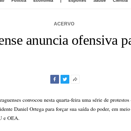
ão
Política
Economia
|
Esportes
Saúde
Ciência
ACERVO
nse anuncia ofensiva p
Facebook
Twitter
Mais
opções
de
raguenses convocou nesta quarta-feira uma série de protestos 
compartilhamento
idente Daniel Ortega para forçar sua saída do poder, em meio 
U e OEA.