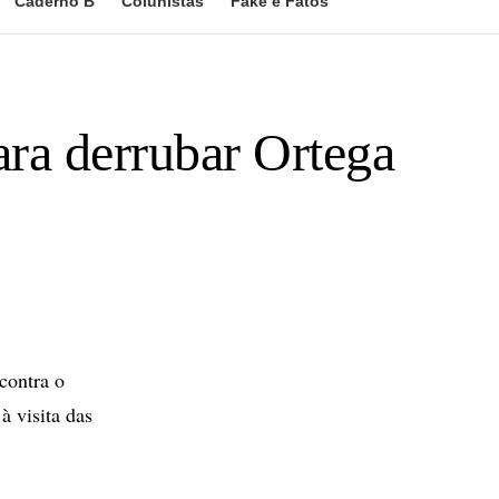
Caderno B
Colunistas
Fake e Fatos
ara derrubar Ortega
contra o
à visita das