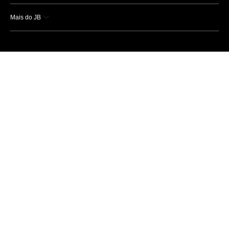
Mais do JB
Esportes
Saúde
Ciência e Tecnologia
Caderno B
Colunistas
Economia
Empresas e Negócios