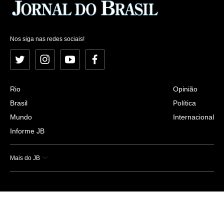
Nos siga nas redes sociais!
Twitter
Instagram
YouTube
Facebook
Rio
Opinião
Brasil
Política
Mundo
Internacional
Informe JB
Mais do JB
Esportes
Saúde
Ciência e Tecnologia
Caderno B