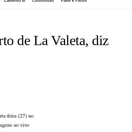
Caderno B
Colunistas
Fake e Fatos
to de La Valeta, diz
ta-feira (27) no
agens ao vivo