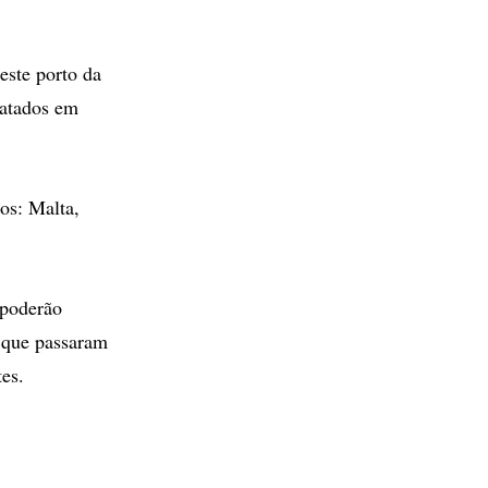
ste porto da
gatados em
los: Malta,
 poderão
 que passaram
tes.