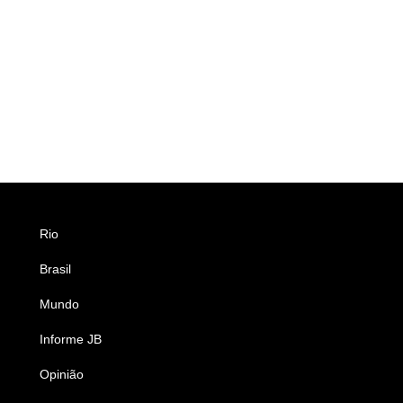
Rio
Esportes
Brasil
Saúde
Mundo
Ciência e Tecnologia
Informe JB
Caderno B
Opinião
Colunistas