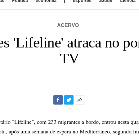
ão
Política
Economia
|
Esportes
Saúde
Ciência
ACERVO
 'Lifeline' atraca no por
TV
Facebook
Twitter
Mais
opções
de
ário "Lifeline", com 233 migrantes a bordo, entrou nesta quar
compartilhamento
eta, após uma semana de espera no Mediterrâneo, segundo im