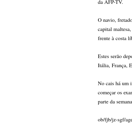
da AFP-TV.
O navio, freta
capital maltesa
frente à costa 
Estes serão depo
Itália, França,
No cais há um i
começar os exam
parte da semana
ob/fjb/jz-sgf/a