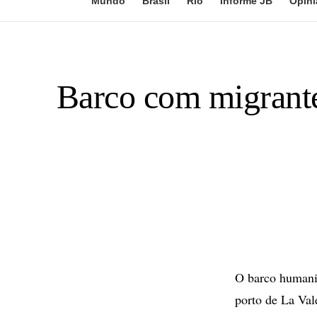
Mundo
Brasil
Rio
Informe JB
Opini
Barco com migrantes
O barco humanit
porto de La Val