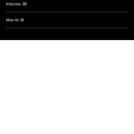
Informe JB
Mais do JB
Esportes
Saúde
Ciência e Tecnologia
Caderno B
Colunistas
Economia
Empresas e Negócios