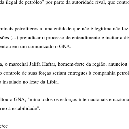
da ilegal de petróleo" por parte da autoridade rival, que contro
rminais petrolíferos a uma entidade que não é legítima não fa
sões (...) prejudicar o processo de entendimento e incitar a di
scentou em um comunicado o GNA.
a, o marechal Jalifa Haftar, homem-forte da região, anunciou 
 o controle de suas forças seriam entregues à companhia petrol
 instalado no leste da Líbia.
altou o GNA, "mina todos os esforços internacionais e naciona
rno à estabilidade".
e/cc