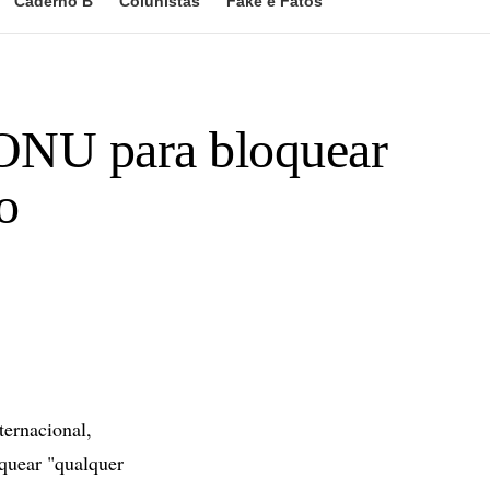
Caderno B
Colunistas
Fake e Fatos
 ONU para bloquear
o
ternacional,
oquear "qualquer