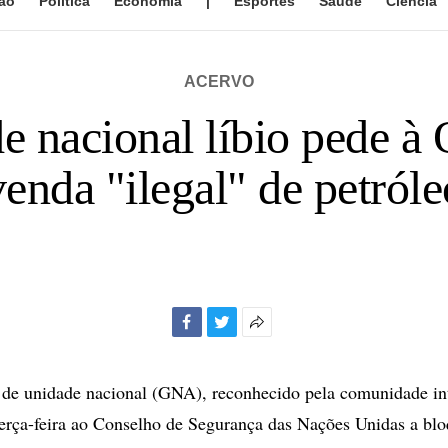
ão
Política
Economia
|
Esportes
Saúde
Ciência
ACERVO
e nacional líbio pede à
venda "ilegal" de petróle
Facebook
Twitter
Mais
opções
de
 de unidade nacional (GNA), reconhecido pela comunidade in
compartilhamento
 terça-feira ao Conselho de Segurança das Nações Unidas a bl