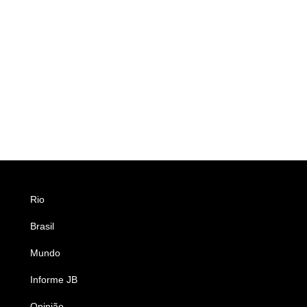
Rio
Esportes
Brasil
Saúde
Mundo
Ciência e Tecnologia
Informe JB
Caderno B
Opinião
Colunistas