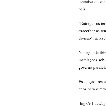
tentativa de ven
país.
"Entregar os te
exacerbar as ten
divisão", acre
Na segunda-feir
instalações sob
governo paralelo
Essa ação, ress
anos para o reto
rb/gk/erl-acc/ag