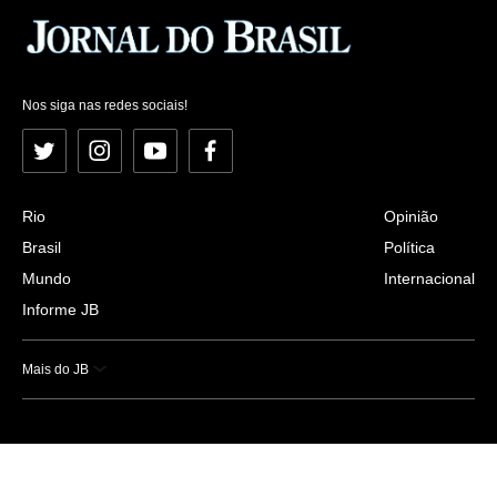
Nos siga nas redes sociais!
Twitter
Instagram
YouTube
Facebook
Rio
Opinião
Brasil
Política
Mundo
Internacional
Informe JB
Mais do JB
Esportes
Saúde
Ciência e Tecnologia
Caderno B