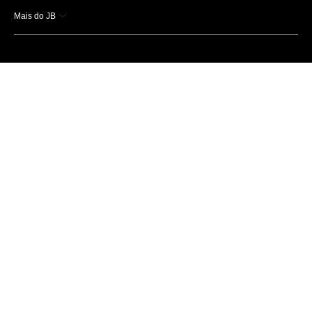
Mais do JB
Esportes
Saúde
Ciência e Tecnologia
Caderno B
Colunistas
Economia
Empresas e Negócios