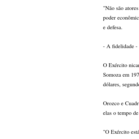
"Não são atores
poder econômico 
e defesa.
- A fidelidade -
O Exército nica
Somoza em 1979
dólares, segund
Orozco e Cuadra
elas o tempo de
"O Exército est