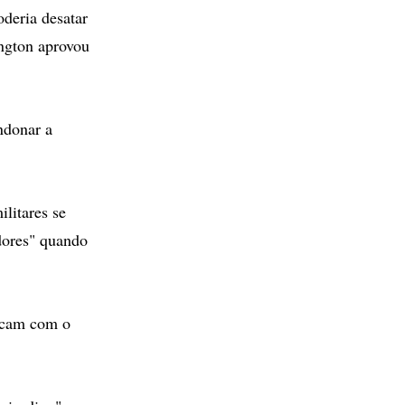
oderia desatar
ngton aprovou
ndonar a
litares se
adores" quando
ficam com o