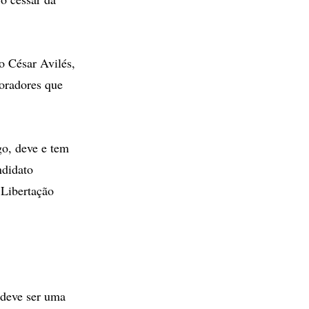
o César Avilés,
oradores que
go, deve e tem
ndidato
 Libertação
 deve ser uma