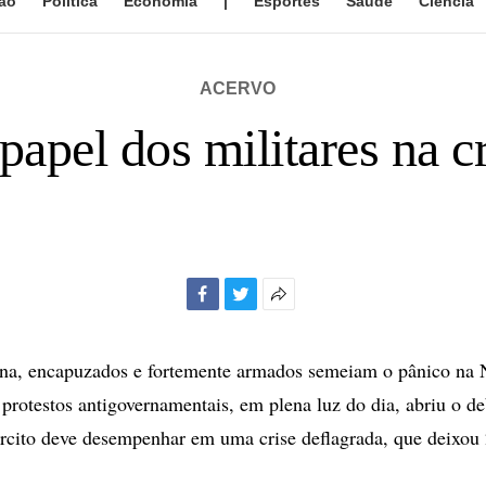
ão
Política
Economia
|
Esportes
Saúde
Ciência
ACERVO
 papel dos militares na c
Facebook
Twitter
Mais
opções
de
na, encapuzados e fortemente armados semeiam o pânico na 
compartilhamento
 protestos antigovernamentais, em plena luz do dia, abriu o de
rcito deve desempenhar em uma crise deflagrada, que deixou