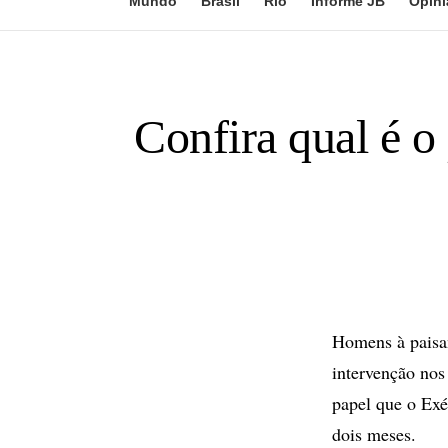
Mundo
Brasil
Rio
Informe JB
Opini
Confira qual é o
Homens à paisa
intervenção nos
papel que o Exé
dois meses.