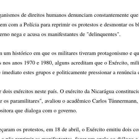
anismos de direitos humanos denunciam constantemente que p
gem com a Polícia para reprimir os protestos e desmontar os b
erno nega e acusa os manifestantes de "delinquentes".
um histórico em que os militares tiveram protagonismo e qu
s nos anos 1970 e 1980, alguns acreditam que o Exército, mil
e imediato estes grupos e politicamente pressionar a renúncia 
 dois exércitos neste país. O exército da Nicarágua constituc
r os paramilitares", avaliou o acadêmico Carlos Tünnermann,
sitora que dialoga com o governo.
aram os protestos, em 18 de abril, o Exército emitiu dois c
a não reprimir os manifestantes, fazer um apelo ao diálogo e 