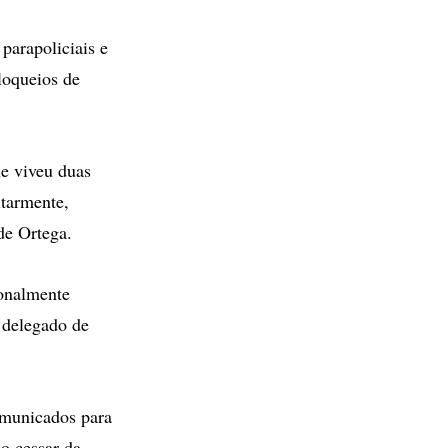
arapoliciais e
loqueios de
e viveu duas
itarmente,
de Ortega.
ionalmente
 delegado de
omunicados para
o cessar da