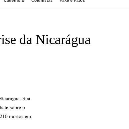
Caderno B
Colunistas
Fake e Fatos
rise da Nicarágua
Nicarágua. Sua
bate sobre o
 210 mortos em