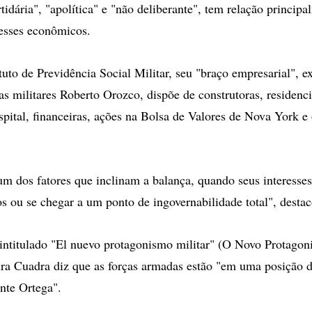
rtidária", "apolítica" e "não deliberante", tem relação princip
resses econômicos.
tuto de Previdência Social Militar, seu "braço empresarial", 
as militares Roberto Orozco, dispõe de construtoras, residenci
spital, financeiras, ações na Bolsa de Valores de Nova York e
um dos fatores que inclinam a balança, quando seus interesses
 ou se chegar a um ponto de ingovernabilidade total", destac
intitulado "El nuevo protagonismo militar" (O Novo Protagoni
vira Cuadra diz que as forças armadas estão "em uma posição 
ante Ortega".