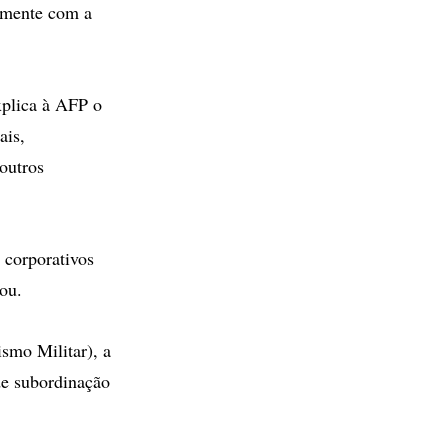
almente com a
explica à AFP o
ais,
 outros
 corporativos
ou.
smo Militar), a
de subordinação