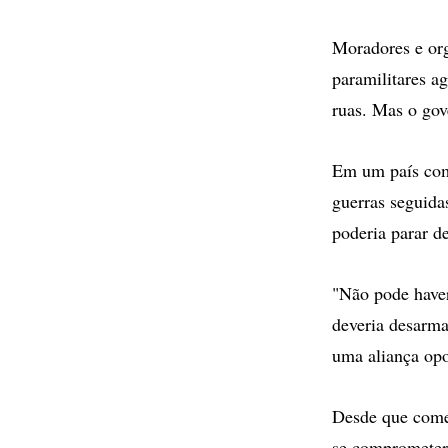
Moradores e org
paramilitares a
ruas. Mas o gov
Em um país com 
guerras seguida
poderia parar d
"Não pode haver
deveria desarma
uma aliança opo
Desde que começ
se comprometer 