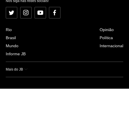
Nos siga nas redes sociais!
Twitter
Instagram
YouTube
Facebook
Rio
Opinião
Brasil
Política
Mundo
Internacional
Informe JB
Mais do JB
Esportes
Saúde
Ciência e Tecnologia
Caderno B
Colunistas
Economia
Empresas e Negócios