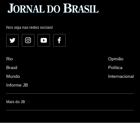
Nos siga nas redes sociais!
Twitter
Instagram
YouTube
Facebook
Rio
Opinião
Brasil
Política
Mundo
Internacional
Informe JB
Mais do JB
Esportes
Saúde
Ciência e Tecnologia
Caderno B