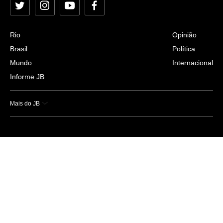
Twitter
Instagram
YouTube
Facebook
Rio
Opinião
Brasil
Política
Mundo
Internacional
Informe JB
Mais do JB
Esportes
Saúde
Ciência e Tecnologia
Caderno B
Colunistas
Economia
Empresas e Negócios