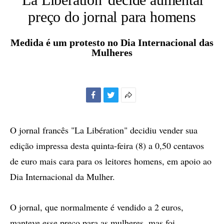
preço do jornal para homens
Medida é um protesto no Dia Internacional das
Mulheres
Facebook
Twitter
Mais
opções
de
O jornal francês "La Libération" decidiu vender sua
compartilhamento
edição impressa desta quinta-feira (8) a 0,50 centavos
de euro mais cara para os leitores homens, em apoio ao
Dia Internacional da Mulher.
O jornal, que normalmente é vendido a 2 euros,
manteve esse preço para as mulheres, mas foi