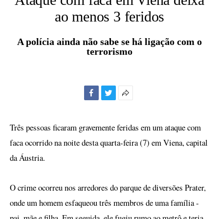
ao menos 3 feridos
A polícia ainda não sabe se há ligação com o
terrorismo
Facebook
Twitter
Mais
opções
de
Três pessoas ficaram gravemente feridas em um ataque com
compartilhamento
faca ocorrido na noite desta quarta-feira (7) em Viena, capital
da Áustria.
O crime ocorreu nos arredores do parque de diversões Prater,
onde um homem esfaqueou três membros de uma família -
pai, mãe e filha. Em seguida, ele fugiu rumo ao metrô e teria