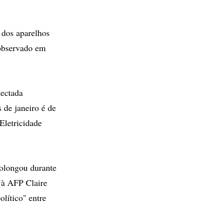
 dos aparelhos
 observado em
nectada
 de janeiro é de
Eletricidade
rolongou durante
 à AFP Claire
lítico" entre