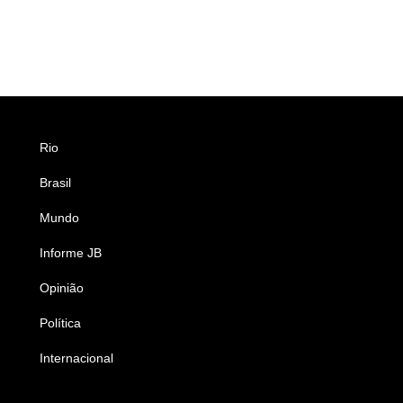
Rio
Esportes
Brasil
Saúde
Mundo
Ciência e Tecnologia
Informe JB
Caderno B
Opinião
Colunistas
Política
Economia
Internacional
Empresas e Negócios