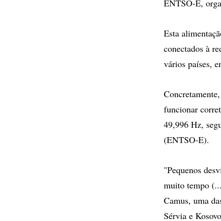
ENTSO-E, organ
Esta alimentaçã
conectados à re
vários países, e
Concretamente, 
funcionar corre
49,996 Hz, segu
(ENTSO-E).
"Pequenos desvi
muito tempo (..
Camus, uma das 
Sérvia e Kosovo