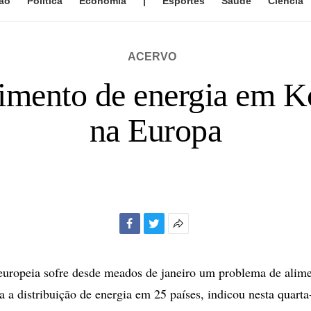
ão
Política
Economia
|
Esportes
Saúde
Ciência
ACERVO
imento de energia em Ko
na Europa
Facebook
Twitter
Mais
opções
de
 europeia sofre desde meados de janeiro um problema de alim
compartilhamento
 a distribuição de energia em 25 países, indicou nesta quarta-