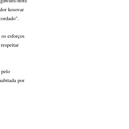
igawatts-hora
dor kosovar
cordado".
 os esforços
respeitar
 pelo
habitada por