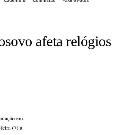
Caderno B
Colunistas
Fake e Fatos
sovo afeta relógios
entação em
feira (7) a