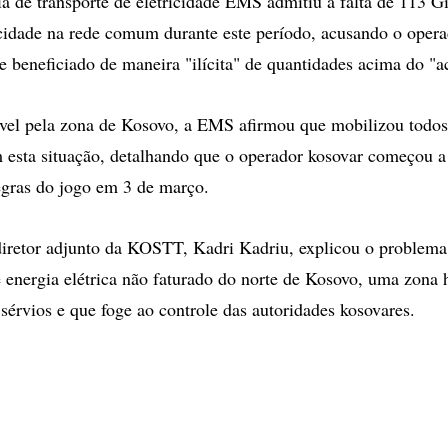
a de transporte de eletricidade EMS admitiu a falta de 113 G
cidade na rede comum durante este período, acusando o opera
 beneficiado de maneira "ilícita" de quantidades acima do "a
vel pela zona de Kosovo, a EMS afirmou que mobilizou todos
 esta situação, detalhando que o operador kosovar começou a 
egras do jogo em 3 de março.
diretor adjunto da KOSTT, Kadri Kadriu, explicou o problema
 energia elétrica não faturado do norte de Kosovo, uma zona 
 sérvios e que foge ao controle das autoridades kosovares.