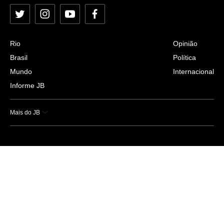
Twitter
Instagram
YouTube
Facebook
Rio
Opinião
Brasil
Política
Mundo
Internacional
Informe JB
Mais do JB
Esportes
Saúde
Ciência e Tecnologia
Caderno B
Colunistas
Economia
Empresas e Negócios