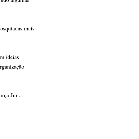
tosquiadas mais
om ideias
organização
orça Jim.