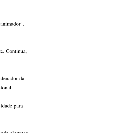
 animador",
e. Continua,
ordenador da
ional.
cidade para
uindo algumas