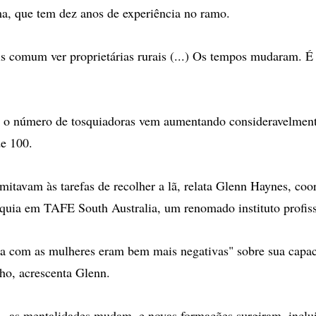
a, que tem dez anos de experiência no ramo.
s comum ver proprietárias rurais (...) Os tempos mudaram. É
, o número de tosquiadoras vem aumentando consideravelment
e 100.
limitavam às tarefas de recolher a lã, relata Glenn Haynes, co
quia em TAFE South Australia, um renomado instituto profiss
ra com as mulheres eram bem mais negativas" sobre sua capa
lho, acrescenta Glenn.
 - as mentalidades mudam, e novas formações surgiram, incl