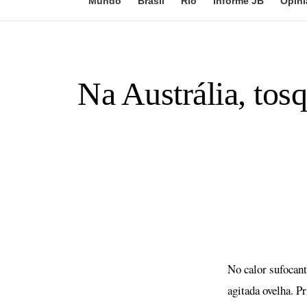
Mundo
Brasil
Rio
Informe JB
Opini
Na Austrália, tos
No calor sufocant
agitada ovelha. P