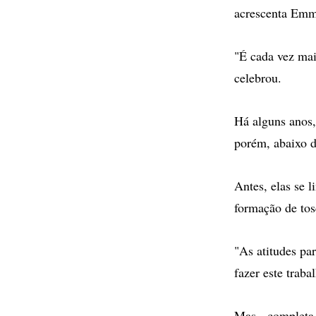
acrescenta Emm
"É cada vez mai
celebrou.
Há alguns anos
porém, abaixo d
Antes, elas se 
formação de tos
"As atitudes pa
fazer este traba
Mas - completa