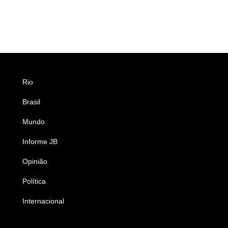
Rio
Esportes
Brasil
Saúde
Mundo
Ciência e Tecnologia
Informe JB
Caderno B
Opinião
Colunistas
Política
Economia
Internacional
Empresas e Negócios