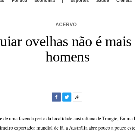
ão
Política
Economia
|
Esportes
Saúde
Ciência
ACERVO
quiar ovelhas não é mais 
homens
Facebook
Twitter
Mais
opções
de
e de uma fazenda perto da localidade australiana de Trangie, Emma 
compartilhamento
rimeiro exportador mundial de lã, a Austrália abre pouco a pouco este