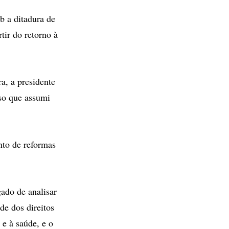
b a ditadura de
tir do retorno à
a, a presidente
so que assumi
nto de reformas
gado de analisar
de dos direitos
 e à saúde, e o