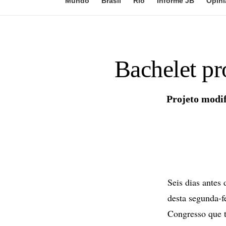
Mundo
Brasil
Rio
Informe JB
Opini
Bachelet pr
Projeto modi
Seis dias antes
desta segunda-f
Congresso que 