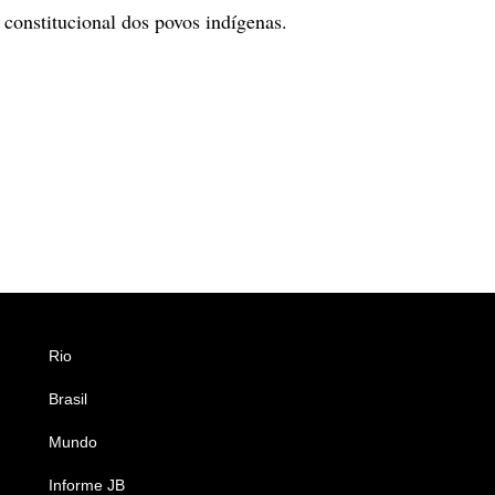
constitucional dos povos indígenas.
Rio
Esportes
Brasil
Saúde
Mundo
Ciência e Tecnologia
Informe JB
Caderno B