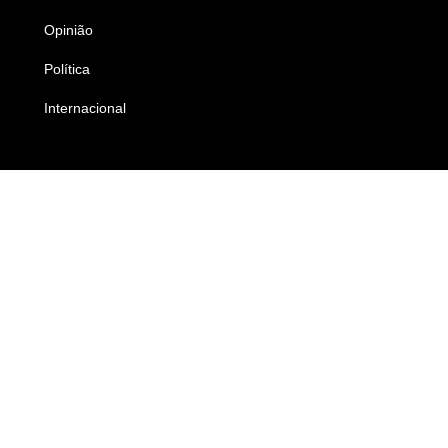
Opinião
Colunistas
Política
Economia
Internacional
Empresas e Negócios