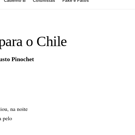
Caderno B
Colunistas
Fake e Fatos
para o Chile
usto Pinochet
iou, na noite
a pelo