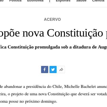
ão
Política
Economia
|
Esportes
Saúde
Ciência
ACERVO
opõe nova Constituição 
fica Constituição promulgada sob a ditadura de Aug
Facebook
Twitter
Mais
opções
de
 de abandonar a presidência do Chile, Michelle Bachelet anunc
compartilhamento
eira, o projeto de uma nova Constituição que deverá ser votad
toma posse no próximo domingo.