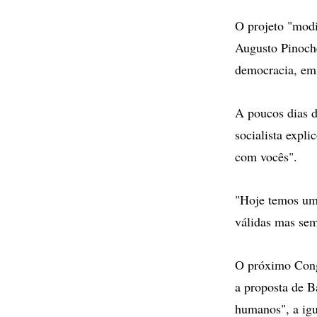
O projeto "modi
Augusto Pinoche
democracia, em
A poucos dias d
socialista expl
com vocês".
"Hoje temos um 
válidas mas sem
O próximo Congr
a proposta de Ba
humanos", a igu