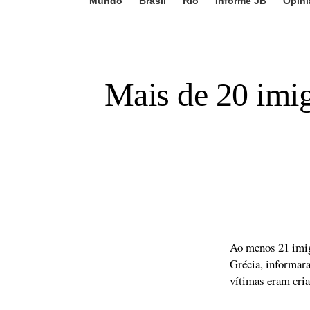
Mundo
Brasil
Rio
Informe JB
Opini
Mais de 20 imi
Ao menos 21 imig
Grécia, informara
vítimas eram cria