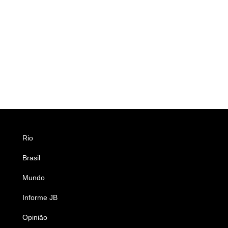
Rio
Esportes
Brasil
Saúde
Mundo
Ciência e Tecnologia
Informe JB
Caderno B
Opinião
Colunistas