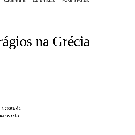
Caderno B
Colunistas
Fake e Fatos
ágios na Grécia
à costa da
menos oito