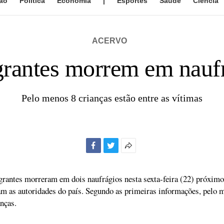
ão
Política
Economia
|
Esportes
Saúde
Ciência
ACERVO
grantes morrem em naufr
Pelo menos 8 crianças estão entre as vítimas
Facebook
Twitter
Mais
opções
de
rantes morreram em dois naufrágios nesta sexta-feira (22) próximo 
compartilhamento
m as autoridades do país. Segundo as primeiras informações, pelo 
nças.