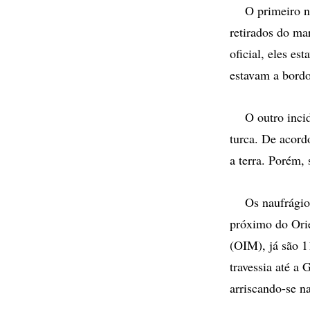
O primeiro nau
retirados do ma
oficial, eles e
estavam a bordo
O outro inciden
turca. De acord
a terra. Porém,
Os naufrágios 
próximo do Ori
(OIM), já são 1
travessia até a
arriscando-se n