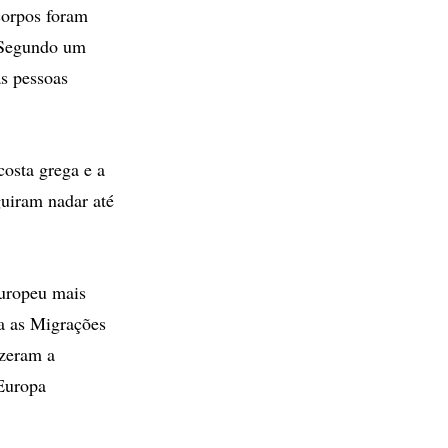
corpos foram
. Segundo um
as pessoas
osta grega e a
uiram nadar até
europeu mais
a as Migrações
izeram a
 Europa