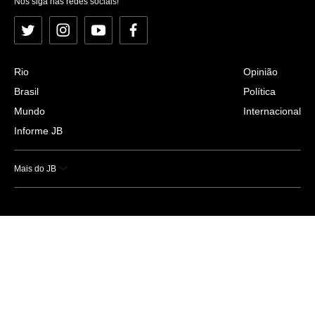
Nos siga nas redes sociais!
Twitter
Instagram
YouTube
Facebook
Rio
Opinião
Brasil
Política
Mundo
Internacional
Informe JB
Mais do JB
Esportes
Saúde
Ciência e Tecnologia
Caderno B
Colunistas
Economia
Empresas e Negócios