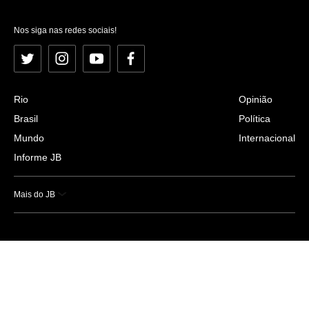
Nos siga nas redes sociais!
Twitter
Instagram
YouTube
Facebook
Rio
Opinião
Brasil
Política
Mundo
Internacional
Informe JB
Mais do JB
Esportes
Saúde
Ciência e Tecnologia
Caderno B
Colunistas