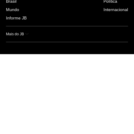
Brasil
Política
Mundo
Internacional
Informe JB
Mais do JB
Esportes
Saúde
Ciência e Tecnologia
Caderno B
Colunistas
Economia
Empresas e Negócios