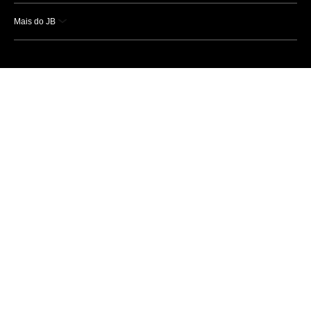
Mais do JB
Esportes
Saúde
Ciência e Tecnologia
Caderno B
Colunistas
Economia
Empresas e Negócios