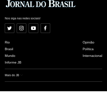
Nos siga nas redes sociais!
Twitter
Instagram
YouTube
Facebook
Rio
Opinião
Brasil
Política
Mundo
Internacional
Informe JB
Mais do JB
Esportes
Saúde
Ciência e Tecnologia
Caderno B