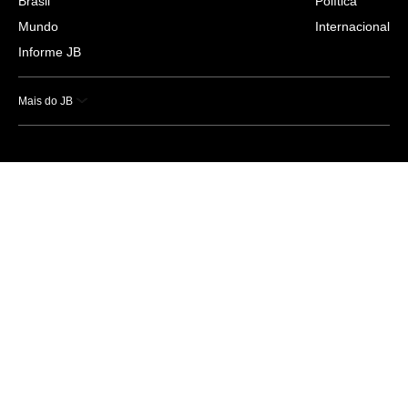
Brasil
Política
Mundo
Internacional
Informe JB
Mais do JB
Esportes
Saúde
Ciência e Tecnologia
Caderno B
Colunistas
Economia
Empresas e Negócios