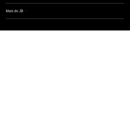
Mais do JB
Esportes
Saúde
Ciência e Tecnologia
Caderno B
Colunistas
Economia
Empresas e Negócios