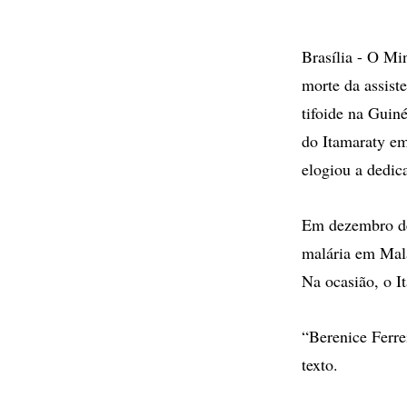
Brasília - O Mi
morte da assist
tifoide na Guin
do Itamaraty em
elogiou a dedic
Em dezembro de 
malária em Mala
Na ocasião, o 
“Berenice Ferre
texto.