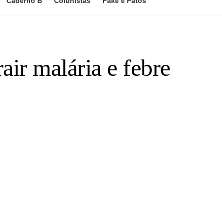
Caderno B
Colunistas
Fake e Fatos
air malária e febre