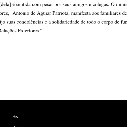
dela] é sentida com pesar por seus amigos e colegas. O minis
ores, Antonio de Aguiar Patriota, manifesta aos familiares d
újo suas condolências e a solidariedade de todo o corpo de fu
Relações Exteriores.”
Rio
Esportes