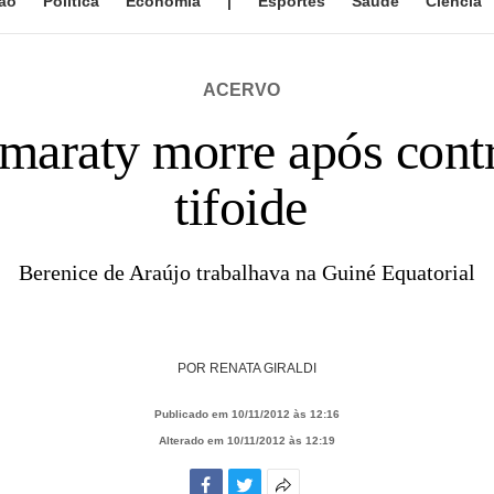
ão
Política
Economia
|
Esportes
Saúde
Ciência
ACERVO
maraty morre após contr
tifoide
Berenice de Araújo trabalhava na Guiné Equatorial
POR
RENATA GIRALDI
Publicado em 10/11/2012 às 12:16
Alterado em 10/11/2012 às 12:19