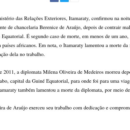
Facebook
Twitter
Mais
opções
de
nistério das Relações Exteriores, Itamaraty, confirmou na noit
compartilhamento
ente de chancelaria Berenice de Araújo, depois de contrair mal
é Equatorial. É segundo caso de morte, em menos de um ano, 
 países africanos. Em nota, o Itamaraty lamentou a morte da 
ação dela no trabalho.
2011, a diplomata Milena Oliveira de Medeiros morreu depo
bo, capital da Guiné Equatorial, para onde foi para uma viag
Itamaraty também lamentou a morte da diplomata, por meio d
ira de Araújo exerceu seu trabalho com dedicação e comprom