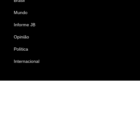
Brasil
Saúde
Mundo
Ciência e Tecnologia
Informe JB
Caderno B
Opinião
Colunistas
Política
Economia
Internacional
Empresas e Negócios