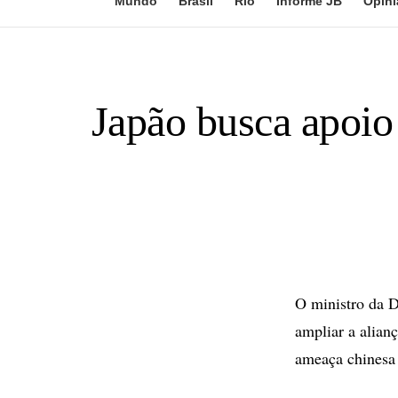
Mundo
Brasil
Rio
Informe JB
Opini
Japão busca apoio
O ministro da D
ampliar a alian
ameaça chinesa 