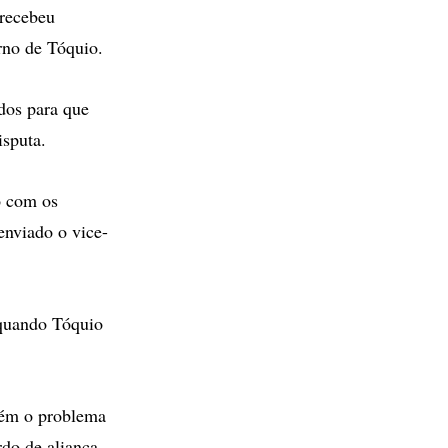
 recebeu
erno de Tóquio.
dos para que
isputa.
o com os
enviado o vice-
 quando Tóquio
bém o problema
do de aliança