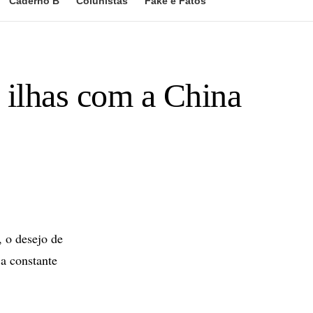
Caderno B
Colunistas
Fake e Fatos
 ilhas com a China
, o desejo de
 a constante