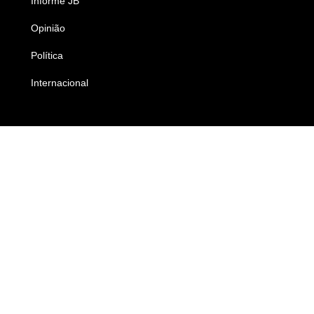
Informe JB
Caderno B
Opinião
Colunistas
Política
Economia
Internacional
Empresas e Negócios