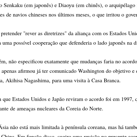
 Senkaku (em japonês) e Diaoyu (em chinês), o arquipélago
ões de navios chineses nos últimos meses, o que irritou o gov
pretender "rever as diretrizes" da aliança com os Estados Uni
a uma possível cooperação que defenderia o lado japonês na d
ém, não especificou exatamente que mudanças faria no acord
 apenas afirmou já ter comunicado Washington do objetivo e 
ta, Akihisa Nagashima, para uma visita à Casa Branca.
m que Estados Unidos e Japão reviram o acordo foi em 1997,
iante de ameaças nucleares da Coreia do Norte.
Ásia não está mais limitada à península coreana, mas há tam
China. Em função disso, sugiro uma revisão no presente acor