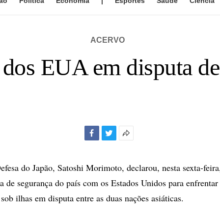
ão
Política
Economia
|
Esportes
Saúde
Ciência
ACERVO
 dos EUA em disputa de
Facebook
Twitter
Mais
opções
de
efesa do Japão, Satoshi Morimoto, declarou, nesta sexta-feira
compartilhamento
ça de segurança do país com os Estados Unidos para enfrentar
sob ilhas em disputa entre as duas nações asiáticas.