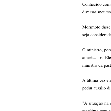
Conhecido como
diversas incurs
Morimoto disse 
seja considerad
O ministro, por
americanos. Ele
ministro da pas
A última vez e
pediu auxílio d
"A situação na 
marítimo com a 