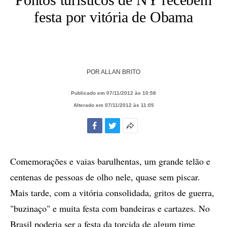
festa por vitória de Obama
POR
ALLAN BRITO
Publicado em 07/11/2012 às 10:58
Alterado em 07/11/2012 às 11:05
Facebook
Twitter
Mais
opções
de
Comemorações e vaias barulhentas, um grande telão e
compartilhamento
centenas de pessoas de olho nele, quase sem piscar.
Mais tarde, com a vitória consolidada, gritos de guerra,
"buzinaço" e muita festa com bandeiras e cartazes. No
Brasil poderia ser a festa da torcida de algum time